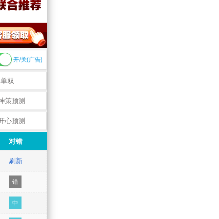
开/关(广告)
单双
神策预测
开心预测
对错
刷新
错
中