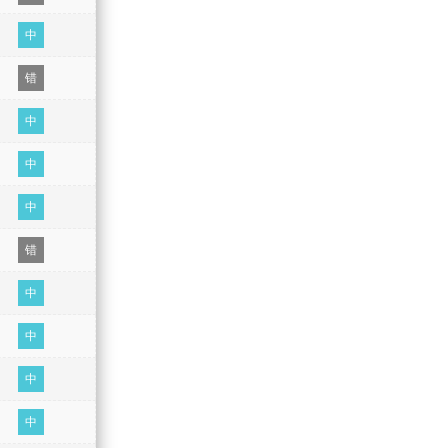
中
错
中
中
中
错
中
中
中
中