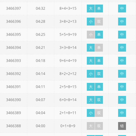
3466397
04:32
8+4+3=15
大
单
中
3466396
04:28
3+8+2=13
小
双
中
3466395
04:25
5+5+9=19
小
单
中
3466394
04:21
3+3+8=14
大
单
中
3466393
04:18
9+6+4=19
大
单
中
3466392
04:14
8+2+2=12
小
双
中
3466391
04:11
2+5+8=15
大
单
中
3466390
04:07
6+0+8=14
大
双
中
3466389
04:04
2+1+8=11
小
双
中
3466388
04:00
0+1+8=9
大
双
错