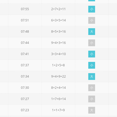
07:55
2+7+2=11
小
07:51
6+3+5=14
小
07:48
8+5+3=16
大
07:44
9+4+3=16
小
07:41
3+3+4=10
小
07:37
1+2+5=8
小
07:34
9+4+9=22
大
07:30
8+2+4=14
小
07:27
1+7+6=14
小
07:23
1+1+7=9
大