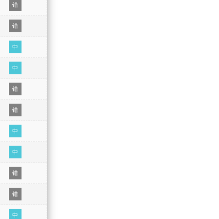
错
错
中
中
错
错
中
中
错
错
中