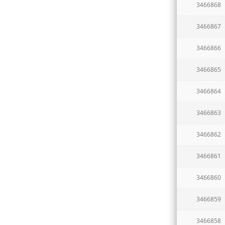
3466868
3466867
3466866
3466865
3466864
3466863
3466862
3466861
3466860
3466859
3466858