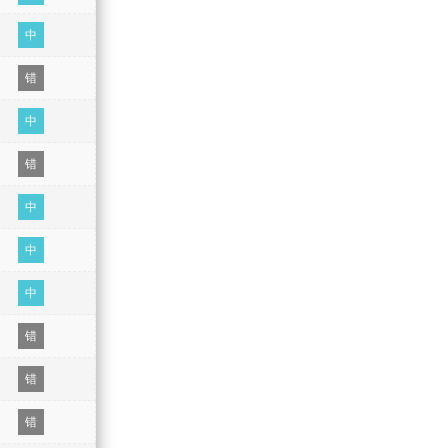
中
错
中
错
中
中
中
错
错
错