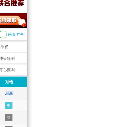
开/关(广告)
单双
神策预测
开心预测
对错
刷新
中
错